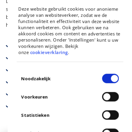
Daarnaast is op alle werkdagen ons technische
Deze website gebruikt cookies voor anonieme
supportteam telefonisch bereikbaar voor kosteloze
analyse van websiteverkeer, zodat we de
begeleiding bij het realiseren van de koppeling met
functionaliteit en effectiviteit van deze website
het wordpress.
kunnen verbeteren. Ook gebruiken we na
akkoord cookies om content en advertenties te
personaliseren. Onder 'Instellingen' kunt u uw
Plan een kosteloos kennismakingsgesprek in
voorkeuren wijzigen. Bekijk
onze
cookieverklaring
.
Heldere technische documentatie beschikbaar
Onze IT medewerkers helpen u bij de integratie
Toestemmingsselectie
Noodzakelijk
Platform volgens actuele ECK-standaard
Support van ervaren developers
Voorkeuren
Telefonische servicebalie
Statistieken