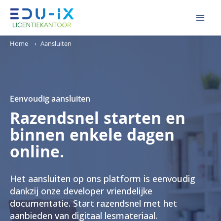
Ga
MAI
naar
ME
de
Home
›
Aansluiten
inhoud
Eenvoudig aansluiten
Razendsnel starten en
binnen enkele dagen
online.
Het aansluiten op ons platform is eenvoudig
dankzij onze developer vriendelijke
documentatie. Start razendsnel met het
aanbieden van digitaal lesmateriaal.