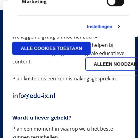
Marketing
Maak kennis met Edu-iX
Licentiekantoor
Instellingen
We leggen u graag uit hoe het Edu-iX
Licentiekantoor u als uitgever kan helpen bij
ALLE COOKIES TOESTAAN
distributie en toegang tot uw digitale educatieve
content.
ALLEEN NOODZAKE
Plan kosteloos een kennismakingsgesprek in.
info@edu-ix.nl
Wordt u liever gebeld?
Plan een moment in waarop we u het beste
kunnen terugbellen.